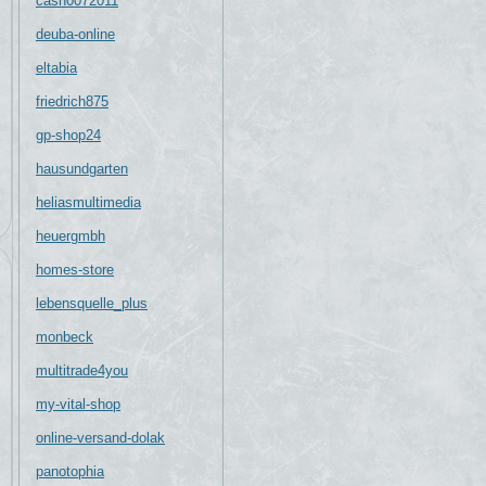
cash0072011
deuba-online
eltabia
friedrich875
gp-shop24
hausundgarten
heliasmultimedia
heuergmbh
homes-store
lebensquelle_plus
monbeck
multitrade4you
my-vital-shop
online-versand-dolak
panotophia