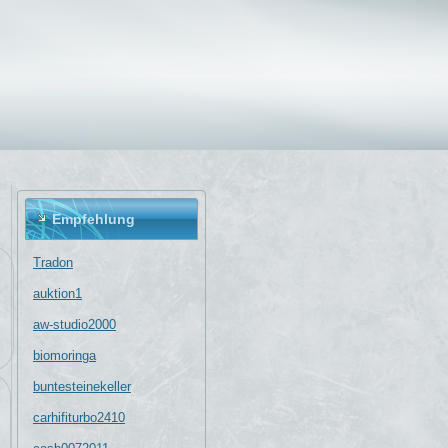
Empfehlung
Tradon
auktion1
aw-studio2000
biomoringa
buntesteinekeller
carhifiturbo2410