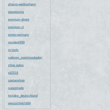
pharno-wedropharm
planetextra
premium-direkt
premium.xl
protecgermany
resident999
rs-tools
sabines_spielzeugladen
shop.agtex
sil2018
spetanshop
suppstrade
tectake_deutschland
weissichnicht84